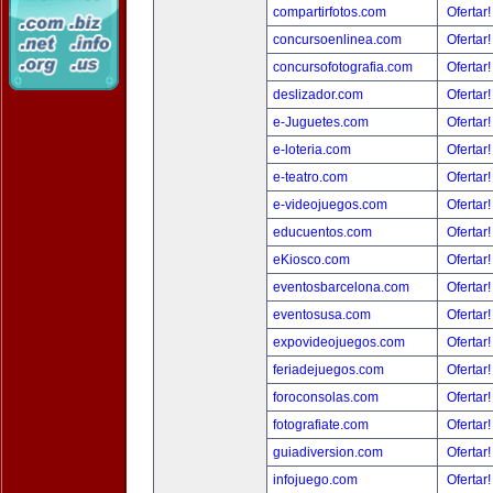
compartirfotos.com
Ofertar
concursoenlinea.com
Ofertar
concursofotografia.com
Ofertar
deslizador.com
Ofertar
e-Juguetes.com
Ofertar
e-loteria.com
Ofertar
e-teatro.com
Ofertar
e-videojuegos.com
Ofertar
educuentos.com
Ofertar
eKiosco.com
Ofertar
eventosbarcelona.com
Ofertar
eventosusa.com
Ofertar
expovideojuegos.com
Ofertar
feriadejuegos.com
Ofertar
foroconsolas.com
Ofertar
fotografiate.com
Ofertar
guiadiversion.com
Ofertar
infojuego.com
Ofertar