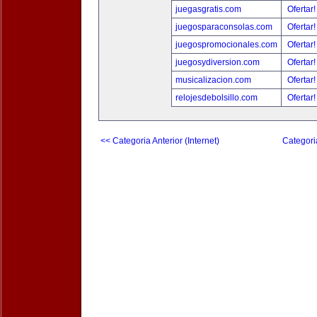
juegasgratis.com
Ofertar
juegosparaconsolas.com
Ofertar
juegospromocionales.com
Ofertar
juegosydiversion.com
Ofertar
musicalizacion.com
Ofertar
relojesdebolsillo.com
Ofertar
<< Categoria Anterior (Internet)
Categori