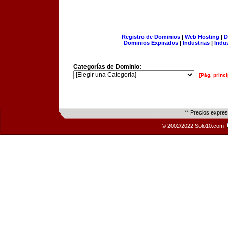
Registro de Dominios
|
Web Hosting
|
D
Dominios Expirados
|
Industrias
|
Indu
Categorías de Dominio:
[Pág. princi
** Precios expre
© 2002/2022 Solo10.com