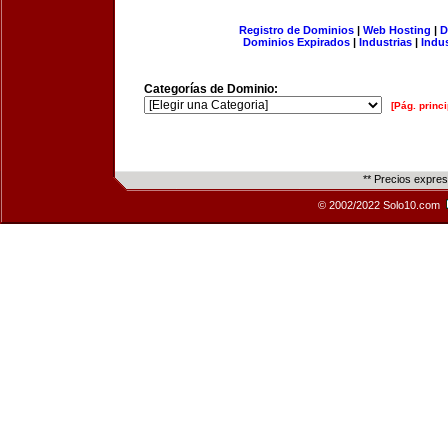
Registro de Dominios
|
Web Hosting
|
D
Dominios Expirados
|
Industrias
|
Indu
Categorías de Dominio:
[Pág. princi
** Precios expre
© 2002/2022 Solo10.com