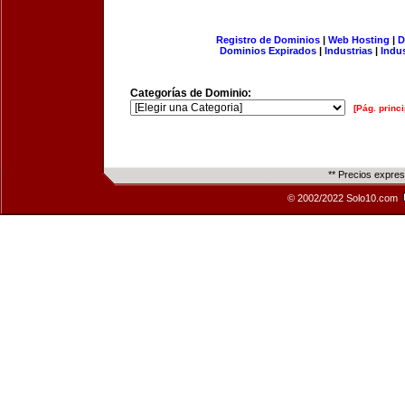
Registro de Dominios
|
Web Hosting
|
D
Dominios Expirados
|
Industrias
|
Indu
Categorías de Dominio:
[Pág. princi
** Precios expre
© 2002/2022 Solo10.com