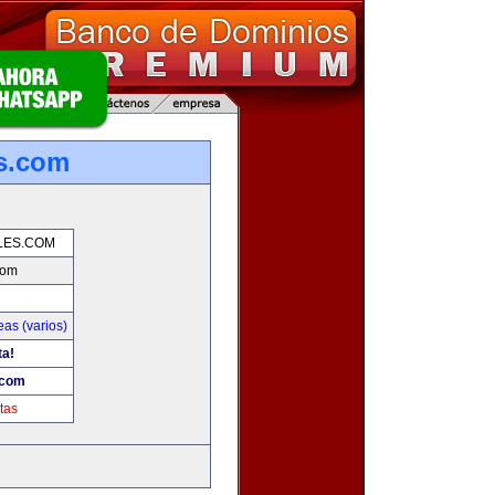
es.com
LES.COM
com
as (varios)
ta!
.com
tas