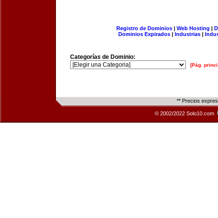
Registro de Dominios
|
Web Hosting
|
D
Dominios Expirados
|
Industrias
|
Indu
Categorías de Dominio:
[Pág. princi
** Precios expre
© 2002/2022 Solo10.com