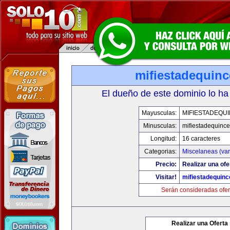
mifiestadequin
El dueño de este dominio lo ha
Mayusculas:
MIFIESTADEQU
Minusculas:
mifiestadequinc
Longitud:
16 caracteres
Categorias:
Miscelaneas (var
Precio:
Realizar una ofe
Visitar!
mifiestadequin
Serán consideradas ofer
Realizar una Oferta