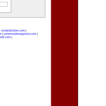
|
contactoclave.com
|
om
|
universodenegocios.com
|
club.com
|