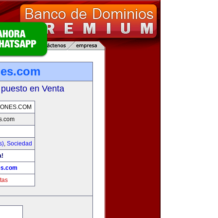
nes.com
 puesto en Venta
IONES.COM
s.com
s)
,
Sociedad
a!
es.com
tas